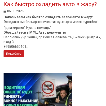
Как быстро охладить авто в жару?
06.08.2026
Показываем как быстро охладить салон авто в жару!
Эсседә автомобильләрне ничек тиз суытырга икәнен күрсәтәбез!
Ярдәм кирәкме? Нужна помощь?
Обращайтесь в МФЦ Автодокументы
Наб.Челны /Яр Чаллы, пр.Раиса Беляева, 2Б, Бизнес-центр А7,
вход 3.
+79506650101...
Подробнее