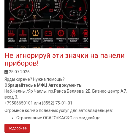
Не игнорируй эти значки на панели
приборов!
28.07.2026
Ярдәм кирәкме? Нужна помощь?
Обращайтесь в МФЦ Автодокументы
Наб.Челны /Яр Чаллы, пр.Раиса Беляева, 2Б, Бизнес-центр А7,
вход 3.
+79506650101 или (8552) 75-01-01
Огромное кол-во полезных услуг для автовладельцев:
Страхование ОСАГО/КАСКО со скидкой до...
Подробнее