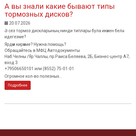
А вы знали какие бывают типы
тормозных дисков?
20.07.2026
Ә сез тормоз дискларының нинди типлары була икәнен белә
идегезме?
Ярдәм кирәкме? Нужна помощь?
Обращайтесь в МФЦ Автодокументы
Наб.Челны /Яр Чаллы, пр.Раиса Беляева, 2Б, Бизнес-центр А7,
вход 3.
+79506650101 или (8552) 75-01-01
Огромное кол-во полезных...
Подробнее