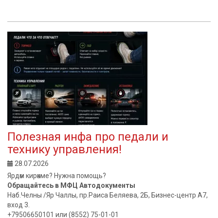
Полезная инфа про педали и
технику управления!
28.07.2026
Ярдәм кирәкме? Нужна помощь?
Обращайтесь в МФЦ Автодокументы
Наб.Челны /Яр Чаллы, пр.Раиса Беляева, 2Б, Бизнес-центр А7,
вход 3.
+79506650101 или (8552) 75-01-01